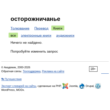
осторожничанье
Толкование
Перевод
Книги
все
электронные книги
аудиокниги
Ничего не найдено.
Попробуйте изменить запрос
© Академик, 2000-2026
18+
Обратная связь:
Техподдержка
,
Реклама на сайте
👣 Путешествия
Экспорт словарей на сайты
, сделанные на PHP,
Joomla,
Drupal,
WordPress, MODx.